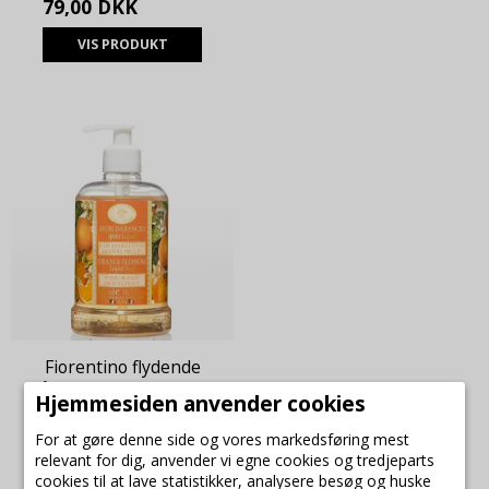
79,00 DKK
VIS PRODUKT
Fiorentino flydende
håndsæbe med orange
Hjemmesiden anvender cookies
blossom
Fiorentino
For at gøre denne side og vores markedsføring mest
50T11
relevant for dig, anvender vi egne cookies og tredjeparts
cookies til at lave statistikker, analysere besøg og huske