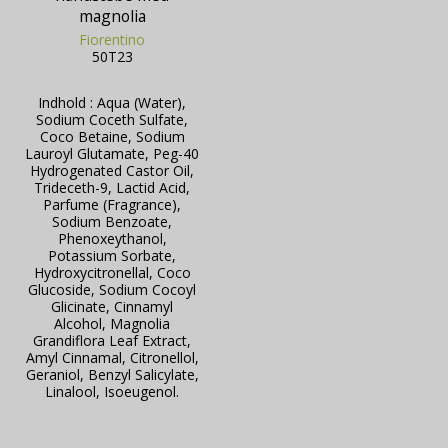
magnolia
Fiorentino
50T23
Indhold : Aqua (Water),
Sodium Coceth Sulfate,
Coco Betaine, Sodium
Lauroyl Glutamate, Peg-40
Hydrogenated Castor Oil,
Trideceth-9, Lactid Acid,
Parfume (Fragrance),
Sodium Benzoate,
Phenoxeythanol,
Potassium Sorbate,
Hydroxycitronellal, Coco
Glucoside, Sodium Cocoyl
Glicinate, Cinnamyl
Alcohol, Magnolia
Grandiflora Leaf Extract,
Amyl Cinnamal, Citronellol,
Geraniol, Benzyl Salicylate,
Linalool, Isoeugenol.