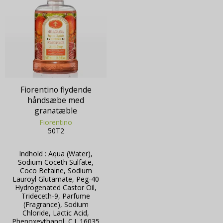
Fiorentino flydende
håndsæbe med
granatæble
Fiorentino
50T2
Indhold : Aqua (Water),
Sodium Coceth Sulfate,
Coco Betaine, Sodium
Lauroyl Glutamate, Peg-40
Hydrogenated Castor Oil,
Trideceth-9, Parfume
(Fragrance), Sodium
Chloride, Lactic Acid,
Phenoxeythanol, C.I. 16035