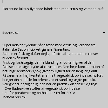
Fiorentino luksus flydende håndsæbe med citrus og verbena duft.
Beskrivelse
Super lækker flydende håndsæbe med citrus og verbena fra
italienske Saponificio Artigianale Fiorentino.
Sæben er frisk og dufter dejligt af citrusfrugter, sæben renser
huden skånsomt.
Frisk og forårsagtig, denne blanding af dufte frigiver al den
følelsesmæssige styrke af citrusnoter. Den høje koncentration af
naturlige aromaer (1,5%) giver mulighed for en langvarig duft.
Råvarerne af høj kvalitet er af helt vegetabilsk oprindelse, hvilket
bringer din hud alle fordelene ved et sundt og ægte produkt.
Velegnet til daglig brug, den har en praktisk dispenser og tryk.
• Overfladeaktive stoffer af vegetabilsk oprindelse
• Fri for parabener og phthalater • Fri for EDTA
Indhold 500 ml