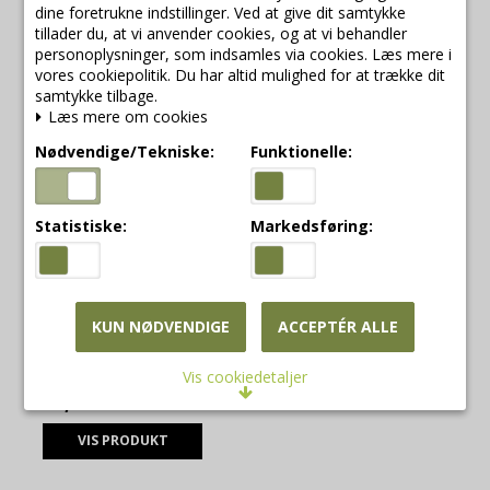
dine foretrukne indstillinger. Ved at give dit samtykke
Indhold : Aqua (Water),
tillader du, at vi anvender cookies, og at vi behandler
Sodium Coceth Sulfate,
personoplysninger, som indsamles via cookies. Læs mere i
Coco Betaine, Sodium
Lauroyl Glutamate, Peg-40
vores cookiepolitik. Du har altid mulighed for at trække dit
Hydrogenated Castor Oil
samtykke tilbage.
Trideceth-9, Parfume
Læs mere om cookies
(Fragrance), Lactid Acid,
Sodium Benzoate,
Nødvendige/Tekniske:
Funktionelle:
Phenoxyethanol,
Potassium Sorbate, C10-
16 Alkyl Glucoside, Sodium
Cocoyl Glicinate, Benzyl
Statistiske:
Markedsføring:
Salicylate, (*) Citrus
Aurantium Dulcis (Orange)
Fruit Extract, Linalool,
Geraniol.
(*) Ingrediens fra organic
KUN NØDVENDIGE
ACCEPTÉR ALLE
farming.
Vis cookiedetaljer
79,00 DKK
Nødvendige/Tekniske
VIS PRODUKT
Tekniske cookies er nødvendige for, at langt de
fleste hjemmesider fungerer, som de skal. Som