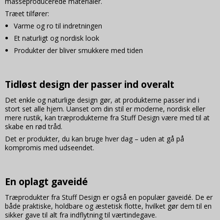
_gcl_au (Viabill)
3
masseproducerede materialer.
måneder
Oprindelse:
Træet tilfører:
Viabill
Varme og ro til indretningen
Beskrivelse:
Et naturligt og nordisk look
Bruges til at eksperimentere med
reklameeffektivitet i Google AdSense.
Produkter der bliver smukkere med tiden
SAPISID
2 år
Oprindelse:
Google
Tidløst design der passer ind overalt
Beskrivelse:
Det enkle og naturlige design gør, at produkterne passer ind i
Brugt af Google til at vise personligt tilpassede
annoncer og indsamle brugeroplysninger.
stort set alle hjem. Uanset om din stil er moderne, nordisk eller
mere rustik, kan træprodukterne fra Stuff Design være med til at
APISID
2 år
skabe en rød tråd.
Oprindelse:
Det er produkter, du kan bruge hver dag – uden at gå på
Google
kompromis med udseendet.
Beskrivelse:
Brugt af Google til at vise personligt tilpassede
annoncer og indsamle brugeroplysninger.
En oplagt gaveidé
SID
2 år
Træprodukter fra Stuff Design er også en populær gaveidé. De er
Oprindelse:
både praktiske, holdbare og æstetisk flotte, hvilket gør dem til en
Google
sikker gave til alt fra indflytning til værtindegave.
Beskrivelse: