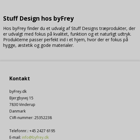
Brugt af Google til at vise personligt tilpassede
annoncer og indsamle brugeroplysninger.
Stuff Design hos byFrey
SSID
2 år
Oprindelse:
Hos byFrey finder du et udvalg af Stuff Designs træprodukter, der
Google
er udvalgt med fokus på kvalitet, funktion og et naturligt udtryk.
Beskrivelse:
Produkterne passer perfekt ind i et hjem, hvor der er fokus på
Brugt af Google til at vise personligt tilpassede
hygge, æstetik og gode materialer.
annoncer og indsamle brugeroplysninger.
HSID
2 år
Oprindelse:
Google
Beskrivelse:
Kontakt
Brugt af Google til at vise personligt tilpassede
annoncer og indsamle brugeroplysninger.
byFrey.dk
Bjergbyvej 15
OGP
1 måned
7830 Vinderup
Oprindelse:
Google
Danmark
Beskrivelse:
CVR-nummer
:
25352238
Brugt af Google til at vise personligt tilpassede
annoncer og indsamle brugeroplysninger.
Telefonnr.
:
+45 2427 6195
E-mail
:
info@byfrey.dk
OTZ
1 måned