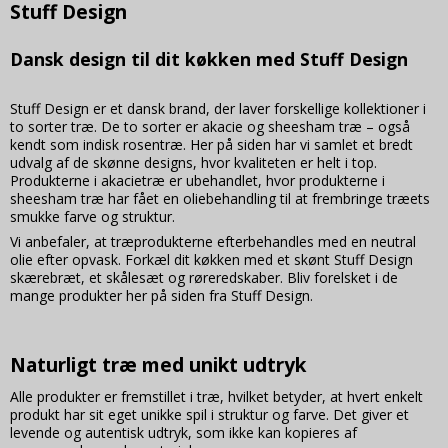
Stuff Design
__hstc (Viabill)
13
måneder
Oprindelse:
Dansk design til dit køkken med Stuff Design
Viabill
Beskrivelse:
Bruges af HubSpot Analytics til at gemme domænet,
Stuff Design er et dansk brand, der laver forskellige kollektioner i
utk, første besøg, sidste besøg, dette besøg og et
to sorter træ. De to sorter er akacie og sheesham træ – også
trin for hver efterfølgende session.
kendt som indisk rosentræ. Her på siden har vi samlet et bredt
udvalg af de skønne designs, hvor kvaliteten er helt i top.
__hssrc (Viabill)
Session
Produkterne i akacietræ er ubehandlet, hvor produkterne i
Oprindelse:
sheesham træ har fået en oliebehandling til at frembringe træets
Viabill
smukke farve og struktur.
Beskrivelse:
Vi anbefaler, at træprodukterne efterbehandles med en neutral
Bruges af HubSpot Analytics til at ændre
sessionscookien og til at afgøre om brugeren har
olie efter opvask. Forkæl dit køkken med et skønt Stuff Design
genstartet sin browser.
skærebræt, et skålesæt og røreredskaber. Bliv forelsket i de
mange produkter her på siden fra Stuff Design.
__hssc (Viabill)
30
minuter
Oprindelse:
Viabill
Naturligt træ med unikt udtryk
Beskrivelse:
Bruges af HubSpot Analytics til at bestemme, om det
Alle produkter er fremstillet i træ, hvilket betyder, at hvert enkelt
skal øge sessionsnummeret og tidsstemplene i
produkt har sit eget unikke spil i struktur og farve. Det giver et
__hstc-cookien.
levende og autentisk udtryk, som ikke kan kopieres af