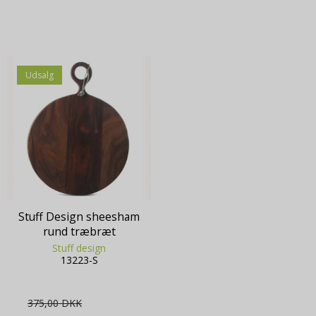
Udsalg
Stuff Design sheesham
rund træbræt
Stuff design
13223-S
375,00 DKK