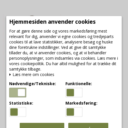
Hjemmesiden anvender cookies
Udsalg
For at gøre denne side og vores markedsføring mest
relevant for dig, anvender vi egne cookies og tredjeparts
cookies til at lave statistikker, analysere besøg og huske
dine foretrukne indstillinger. Ved at give dit samtykke
tillader du, at vi anvender cookies, og at vi behandler
personoplysninger, som indsamles via cookies. Læs mere i
vores cookiepolitik. Du har altid mulighed for at trække dit
samtykke tilbage.
Læs mere om cookies
Stuff Design rund bræt
Nødvendige/Tekniske:
Funktionelle:
i akacie træ
Stuff design
13223- N
Statistiske:
Markedsføring:
275,00 DKK
220,00 DKK