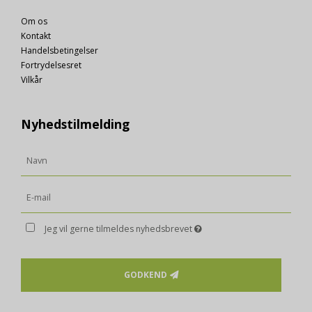
Beskrivelse:
Brugt af Stape.io til server-side sporing.
Om os
Kontakt
__Secure-3PSIDTS
1 år
Handelsbetingelser
Oprindelse:
Google
Fortrydelsesret
Beskrivelse:
Vilkår
Bruges til målretningsformål til at opbygge en profil
af den besøgendes interesser for at vise relevant og
personlige Google-annonceringer.
Nyhedstilmelding
__Secure-1PSIDTS
1 år
Oprindelse:
Google
Beskrivelse:
Bruges til målretningsformål til at opbygge en profil
af den besøgendes interesser for at vise relevant og
personlige Google-annonceringer.
Jeg vil gerne tilmeldes nyhedsbrevet
_ttp, _tt_enable_cookie
3
måneder
Oprindelse:
Viabill
GODKEND
Beskrivelse:
Brugt af TikTok Pixel for sporing og markedsføring.