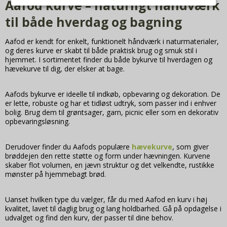
Aafod kurve – naturligt håndværk
Nødvendige/Tekniske
til både hverdag og bagning
Tekniske cookies er nødvendige for, at langt de
fleste hjemmesider fungerer, som de skal. Som
Aafod er kendt for enkelt, funktionelt håndværk i naturmaterialer,
navnet angiver, har de kun teknisk betydning og
og deres kurve er skabt til både praktisk brug og smuk stil i
dermed ikke nogen indvirkning på din privatsfære,
hjemmet. I sortimentet finder du både bykurve til hverdagen og
idet de ikke registrerer, hvad du søger efter på
hævekurve til dig, der elsker at bage.
andre hjemmesider.
Cookie:
Udløber:
Funktionelle
Aafods bykurve er ideelle til indkøb, opbevaring og dekoration. De
er lette, robuste og har et tidløst udtryk, som passer ind i enhver
Funktionelle cookies anvendes for at huske dine
PHPSESSID
Session
bolig. Brug dem til grøntsager, garn, picnic eller som en dekorativ
brugerpræferencer ved at huske de valg og
Oprindelse:
opbevaringsløsning.
indstillinger du foretager på hjemmesiden, det
System
kan f.eks. dreje sig om, hvilke præferencer du har
Beskrivelse:
i forhold til sprog og tekststørrelse.
Denne cookie bruges af serveren til at
Derudover finder du Aafods populære
hævekurve
, som giver
holde styr på din session.
brøddejen den rette støtte og form under hævningen. Kurvene
Cookie:
Udløber:
Statistiske
skaber flot volumen, en jævn struktur og det velkendte, rustikke
cookie_consent
1 år
Statistikcookies bruges til at optimere design,
mønster på hjemmebagt brød.
__Secure-3PSIDCC
2 år
Oprindelse:
brugervenlighed og effektiviteten af en
Oprindelse:
System
hjemmeside. De indsamlede oplysninger kan
Google
Uanset hvilken type du vælger, får du med Aafod en kurv i høj
f.eks. indgå i analyser af, hvilke informationer der
Beskrivelse:
Beskrivelse:
kvalitet, lavet til daglig brug og lang holdbarhed. Gå på opdagelse i
er mest populære på siden, så bliver vi
Denne cookie bruges til at håndhæver dine
Bruges til målretningsformål til at opbygge
udvalget og find den kurv, der passer til dine behov.
præferencer i forhold til cookies.
opmærksomme på, hvad der skal være nemt at
en profil af den besøgendes interesser for