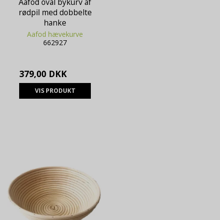
Aafod oval bykurv af
rødpil med dobbelte
hanke
Aafod hævekurve
662927
379,00 DKK
VIS PRODUKT