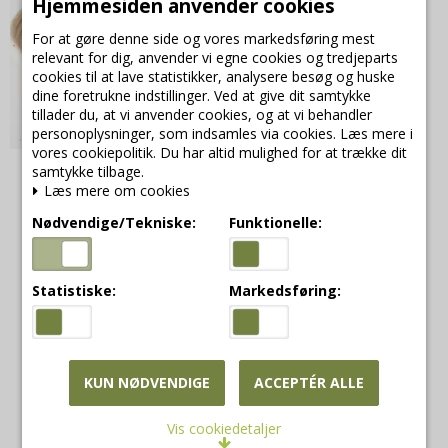
Hjemmesiden anvender cookies
For at gøre denne side og vores markedsføring mest
relevant for dig, anvender vi egne cookies og tredjeparts
cookies til at lave statistikker, analysere besøg og huske
dine foretrukne indstillinger. Ved at give dit samtykke
tillader du, at vi anvender cookies, og at vi behandler
personoplysninger, som indsamles via cookies. Læs mere i
vores cookiepolitik. Du har altid mulighed for at trække dit
Aafod lille hævekurv, ø
samtykke tilbage.
Læs mere om cookies
18 cm
Aafod hævekurve
Nødvendige/Tekniske:
Funktionelle:
151885
Statistiske:
Markedsføring:
79,00 DKK
VIS PRODUKT
KUN NØDVENDIGE
ACCEPTÉR ALLE
Vis cookiedetaljer