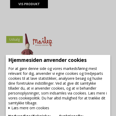
VIS PRODUKT
Udsalg
Hjemmesiden anvender cookies
For at gøre denne side og vores markedsføring mest
relevant for dig, anvender vi egne cookies og tredjeparts
cookies til at lave statistikker, analysere besøg og huske
dine foretrukne indstillinger. Ved at give dit samtykke
tillader du, at vi anvender cookies, og at vi behandler
Maileg nissepige 2025
personoplysninger, som indsamles via cookies. Læs mere i
str 3 i stribet strikbluse
vores cookiepolitik. Du har altid mulighed for at trække dit
og nederdel
samtykke tilbage.
Læs mere om cookies
Maileg
14-5432-00