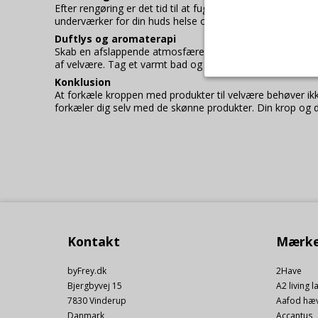
Efter rengøring er det tid til at fugte huden. En god body
underværker for din huds helse og elasticitet. Glem ikke 
Duftlys og aromaterapi
Skab en afslappende atmosfære i dit hjem med duftlys ell
af velvære. Tag et varmt bad og tænd dit yndlingslys, så 
Konklusion
Nødvendige/T
At forkæle kroppen med produkter til velvære behøver ikke 
Tekniske cookie
forkæler dig selv med de skønne produkter. Din krop og dit
angiver, har de
registrerer, hv
Cookie:
Funktionelle
Funktionelle co
PHPSESSID
du foretager på
tekststørrelse.
cookie_consent
Cookie:
Statistiske
vb-user
Kontakt
Mærke
Statistikcookie
__Secure-3PSIDCC
indsamlede oply
byFrey.dk
2Have
_GRECAPTCHA
så bliver vi op
Bjergbyvej 15
A2 living l
__Secure-1PAPISID
Cookie:
7830 Vinderup
Aafod hæ
Markedsførin
CONSENT
Danmark
Accantus