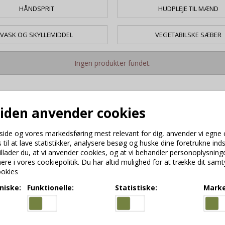
HÅNDSPRIT
HUDPLEJE TIL MÆND
VASK OG SKYLLEMIDDEL
VEGETABILSKE SÆBER
Ingen produkter fundet.
den anvender cookies
e
side og vores markedsføring mest relevant for dig, anvender vi egne
dagen. Derfor bør du forkæle dig selv med sæber, cremer, duftlys sam
 til at lave statistikker, analysere besøg og huske dine foretrukne indst
e produkter, der kan hjælpe dig på vej. Træd ind i en rolig hverdag me
tillader du, at vi anvender cookies, og at vi behandler personoplysnin
re i vores cookiepolitik. Du har altid mulighed for at trække dit samt
 tid til at pleje sig selv og skabe ro i sindet. Velvære til kroppen ha
okies
g selv med kvalitetsprodukter kan være en vigtig del af denne proces.
niske:
Funktionelle:
Statistiske:
Marke
ammensætninger af naturlige ingredienser som olivenolie, kokosolie e
dere en eksfolierende scrub, der fjerner døde hudceller og efterlader 