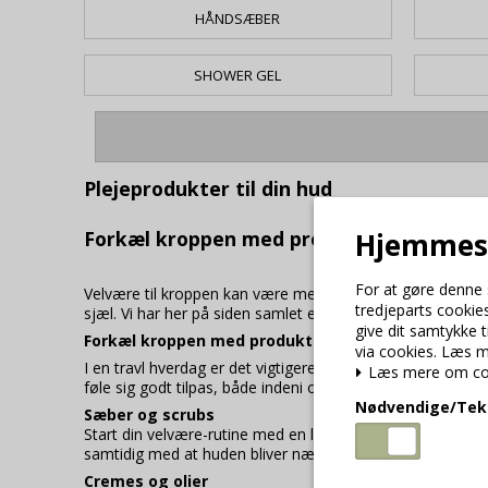
HÅNDSÆBER
SHOWER GEL
Plejeprodukter til din hud
Hjemmesi
Forkæl kroppen med produkter til velvær
For at gøre denne 
Velvære til kroppen kan være med til at give ro i daglig
tredjeparts cookies
sjæl. Vi har her på siden samlet et bredt udvalg af velvær
give dit samtykke 
Forkæl kroppen med produkter til velvære
via cookies. Læs me
I en travl hverdag er det vigtigere end nogensinde at finde
Læs mere om co
føle sig godt tilpas, både indeni og udenpå. At forkæle si
Nødvendige/Tek
Sæber og scrubs
Start din velvære-rutine med en lækker, duftende sæbe. S
samtidig med at huden bliver næret. Overvej også at inklu
Cremes og olier