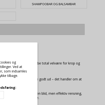
SHAMPOOBAR OG BALSAMBAR
 cookies og
t meget mere, der kan skabe total velvære for krop og
illinger. Ved at
d fuld fokus på velvære.
ger, som indsamles
ykke tilbage.
ndler om mere end blot at se godt ud – det handler om at
dsføring:
ller sheasmør kan give en blid, men effektiv rensning,
din hud blød og strålende.