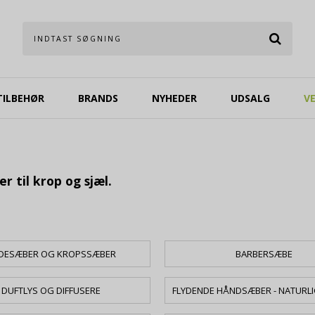
TILBEHØR
BRANDS
NYHEDER
UDSALG
V
r til krop og sjæl.
DESÆBER OG KROPSSÆBER
BARBERSÆBE
DUFTLYS OG DIFFUSERE