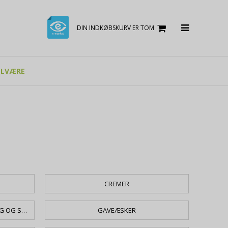
DIN INDKØBSKURV ER TOM
ELVÆRE
CREMER
FLYDENDE HÅNDSÆBER - NATURLIG OG SKÅNSOM HÅNDVASK
GAVEÆSKER