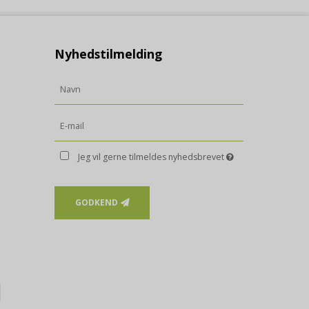
il
2 år
esser,
søgning
1 år
gle-
og data
rugt af
Nyhedstilmelding
1 år
il
2 år
søgning
nde
4
og data
bsites.
måneder
rugt af
Gemt i
Session
il
1 år
søgning
Gemt i
None
og data
Jeg vil gerne tilmeldes nyhedsbrevet
rugt af
Gemt i
None
 gemmer
1 uge
GODKEND
Viabill,
lick til
1 år og 6
g,
måneder
ng af
bill, fra
lick til
10 dage