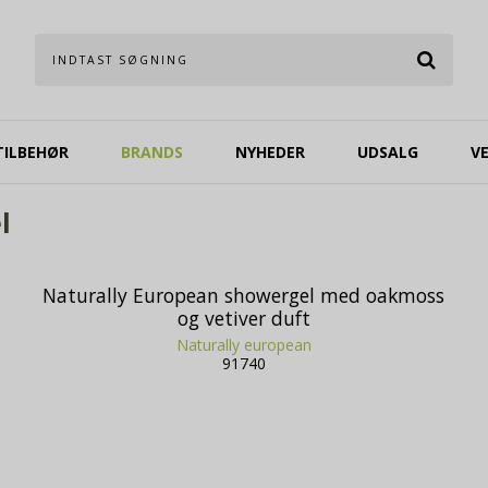
TILBEHØR
BRANDS
NYHEDER
UDSALG
V
l
Naturally European showergel med oakmoss
og vetiver duft
Naturally european
91740