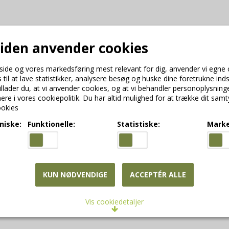
den anvender cookies
side og vores markedsføring mest relevant for dig, anvender vi egne
 til at lave statistikker, analysere besøg og huske dine foretrukne indst
tillader du, at vi anvender cookies, og at vi behandler personoplysnin
re i vores cookiepolitik. Du har altid mulighed for at trække dit samt
okies
Naturally european showergel med verbena
niske:
Funktionelle:
Statistiske:
Marke
duft
Naturally european
91836
KUN NØDVENDIGE
ACCEPTÉR ALLE
Vis cookiedetaljer
ekniske