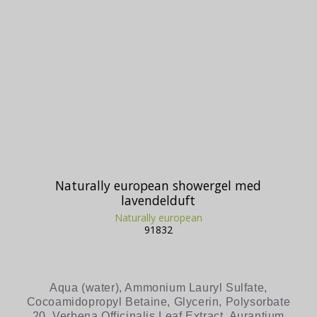
Naturally european showergel med
lavendelduft
Naturally european
91832
Aqua (water), Ammonium Lauryl Sulfate,
Cocoamidopropyl Betaine, Glycerin, Polysorbate
20, Verbena Officinalis Leaf Extract, Aurantium