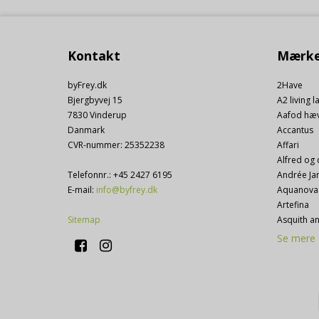
sb (Viabill)
__Secure-1PSIDCC
Kontakt
Mærke
SOCS
datr (Viabill)
SEARCH_SAMESITE
byFrey.dk
2Have
Bjergbyvej 15
A2 living l
7830 Vinderup
Aafod hæ
rc::b, rc::c
Danmark
Accantus
c_user (Viabill)
CVR-nummer
:
25352238
Affari
rc::a, rc::f
Alfred og 
Telefonnr.
:
+45 2427 6195
Andrée Ja
_grecaptcha
E-mail
:
info@byfrey.dk
Aquanova
locale (Viabill)
Artefina
Sitemap
Asquith a
Se mere
IDE (Viabill)
DSID (Viabill)