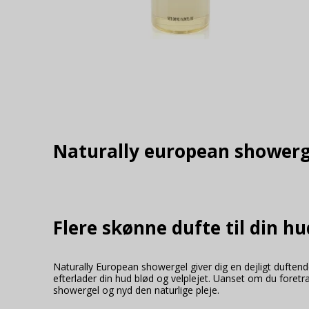
_fbp
_ga (Viabill)
NID
productlist
_gid (Viabill)
wd (Viabill)
OGPC
_gat (Viabill)
cookieconsent_status
__gac_UA-XXXXXXX-
AEC
X (Viabill)
fr (Viabill)
Naturally european showerg
_ga_XXXXXXXXXX
DV
_ga_XXXXXXXXXX
spin (Viabill)
(Viabill)
__Secure-3PSID
Flere skønne dufte til din h
__Secure-ENID
xs (Viabill)
Naturally European showergel giver dig en dejligt duftend
efterlader din hud blød og velplejet. Uanset om du foretræk
__Secure-3PAPISID
showergel og nyd den naturlige pleje.