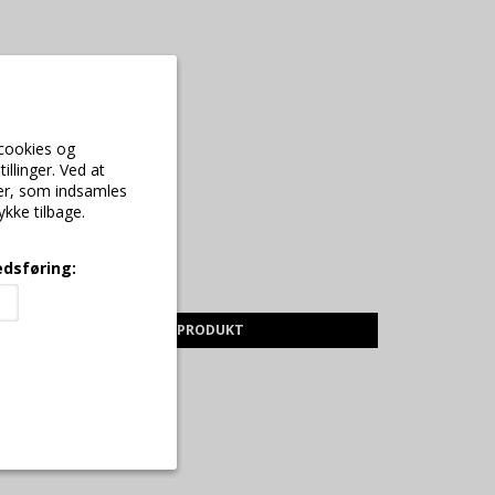
 cookies og
illinger. Ved at
ger, som indsamles
ykke tilbage.
dsføring:
149,00 DKK
VIS PRODUKT