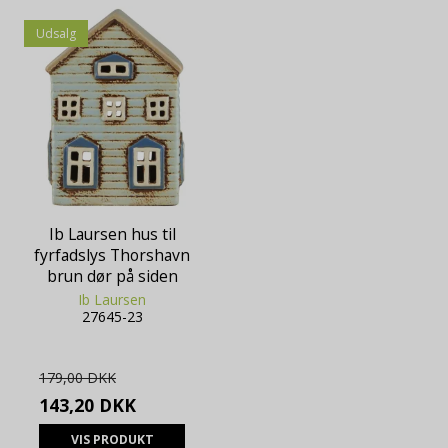
Udsalg
Ib Laursen hus til
fyrfadslys Thorshavn
brun dør på siden
Ib Laursen
27645-23
179,00 DKK
143,20 DKK
VIS PRODUKT