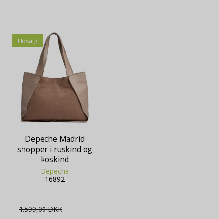
Udsalg
Depeche Madrid
shopper i ruskind og
koskind
Depeche
16892
1.599,00 DKK