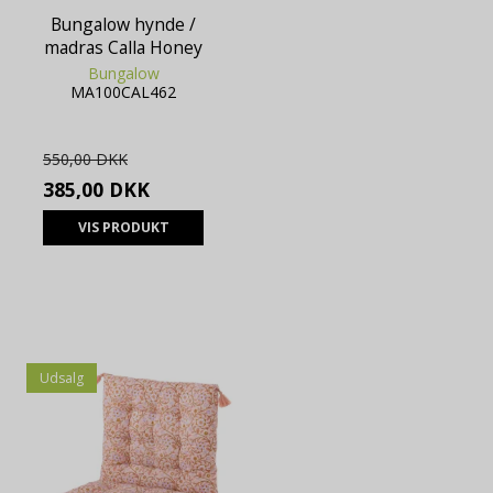
Bungalow hynde /
madras Calla Honey
Bungalow
MA100CAL462
550,00 DKK
385,00 DKK
VIS PRODUKT
Udsalg