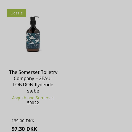
Udsalg
The Somerset Toiletry
Company H2EAU-
LONDON flydende
sæbe
Asquith and Somerset
50022
139,00 DKK
97,30 DKK