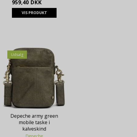
959,40 DKK
VIS PRODUKT
Udsalg
Depeche army green
mobile taske i
kalveskind
Depeche