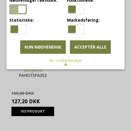
Nødvendige/Tekniske:
Funktionelle:
Statistiske:
Markedsføring:
KUN NØDVENDIGE
ACCEPTÉR ALLE
Bungalow feer til
Vis cookiedetaljer
ophæng
Bungalow
Nødvendige/Tekniske
PAHO15FA352
Tekniske cookies er nødvendige for, at langt de
fleste hjemmesider fungerer, som de skal. Som
navnet angiver, har de kun teknisk betydning og
159,00 DKK
dermed ikke nogen indvirkning på din privatsfære,
127,20 DKK
idet de ikke registrerer, hvad du søger efter på
andre hjemmesider.
VIS PRODUKT
Cookie:
Udløber:
Funktionelle
Funktionelle cookies anvendes for at huske dine
PHPSESSID
Session