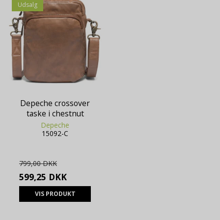
Udsalg
Depeche crossover
taske i chestnut
Depeche
15092-C
799,00 DKK
599,25 DKK
VIS PRODUKT