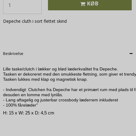
KØB
Depeche cluth i sort flettet skind
Beskrivelse
Lille taske/clutch i lækker og blød læderkvalitet fra Depeche. 

Tasken er dekoreret med den smukkeste fletning, som giver et trendy o
Tasken lukkes med klap og magnetisk knap.

- Indvendigt: Clutchen fra Depeche har et primært rum med plads til fx
desuden en lomme med lynlås.

- Lang aftagelig og justerbar crossbody læderrem inkluderet

- 100% fårelæder"
H: 15 x W: 25 x D: 4,5 cm