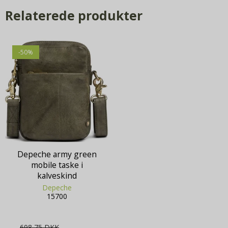
Relaterede produkter
-50%
Depeche army green
mobile taske i
kalveskind
Depeche
15700
698,75 DKK