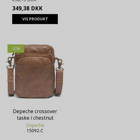
349,38 DKK
VIS PRODUKT
-50%
Depeche crossover
taske i chestnut
Depeche
15092-C