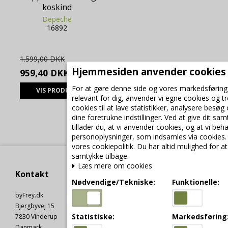
koskind
Depeche
16892
1.599,00 DKK
Hjemmesiden anvender cookies
959,40 DKK
For at gøre denne side og vores markedsførin
VIS PRODUKT
relevant for dig, anvender vi egne cookies og t
cookies til at lave statistikker, analysere besøg
dine foretrukne indstillinger. Ved at give dit sa
tillader du, at vi anvender cookies, og at vi beh
personoplysninger, som indsamles via cookies.
vores cookiepolitik. Du har altid mulighed for at
samtykke tilbage.
Læs mere om cookies
Kontakt
Nødvendige/Tekniske:
Funktionelle:
byFrey.dk
Bjergbyvej 15
Statistiske:
Markedsføring
7830 Vinderup
Danmark