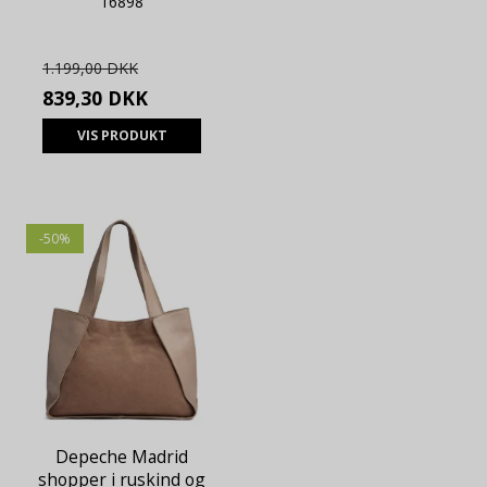
16898
1.199,00 DKK
839,30 DKK
VIS PRODUKT
-50%
Depeche Madrid
shopper i ruskind og