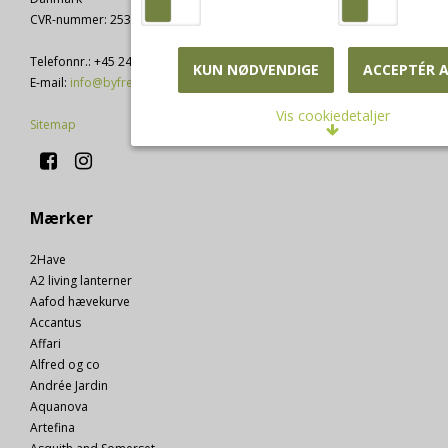
CVR-nummer
:
25352238
Telefonnr.
:
+45 2427 6195
KUN NØDVENDIGE
ACCEPTÉR A
E-mail
:
info@byfrey.dk
Vis cookiedetaljer
Sitemap
Nødvendige/Tekniske
Tekniske cookies er nødvendige for, at 
fleste hjemmesider fungerer, som de s
Mærker
navnet angiver, har de kun teknisk bety
dermed ikke nogen indvirkning på din pr
idet de ikke registrerer, hvad du søger e
2Have
andre hjemmesider.
A2 living lanterner
Aafod hævekurve
Cookie:
Funktionelle
Accantus
Funktionelle cookies anvendes for at hu
Affari
PHPSESSID
brugerpræferencer ved at huske de valg
Alfred og co
Oprindelse:
indstillinger du foretager på hjemmesid
System
Andrée Jardin
kan f.eks. dreje sig om, hvilke præferen
Beskrivelse:
Aquanova
i forhold til sprog og tekststørrelse.
Denne cookie bruges af serveren til at
Artefina
holde styr på din session.