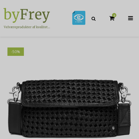
0
-50%