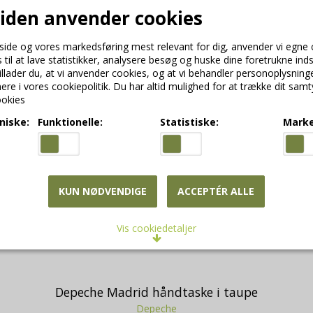
den anvender cookies
Depeche crossover taske i chestnut
Depeche
15092-C
side og vores markedsføring mest relevant for dig, anvender vi egne
 til at lave statistikker, analysere besøg og huske dine foretrukne indst
tillader du, at vi anvender cookies, og at vi behandler personoplysnin
re i vores cookiepolitik. Du har altid mulighed for at trække dit samt
okies
niske:
Funktionelle:
Statistiske:
Marke
KUN NØDVENDIGE
ACCEPTÉR ALLE
Vis cookiedetaljer
ekniske
s er nødvendige for, at langt de fleste hjemmesider fungerer, som d
 kun teknisk betydning og dermed ikke nogen indvirkning på din privats
Depeche Madrid håndtaske i taupe
ad du søger efter på andre hjemmesider.
Depeche