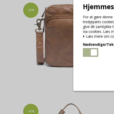
Hjemmesi
-40%
For at gøre denne 
tredjeparts cookies
give dit samtykke 
via cookies. Læs me
Læs mere om co
Nødvendige/Tek
Nødvendige/T
Tekniske cookie
angiver, har de
registrerer, hv
-40%