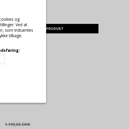
799,00 DKK
599,25 DKK
 cookies og
illinger. Ved at
VIS PRODUKT
ger, som indsamles
ykke tilbage.
dsføring:
e skal. Som navnet
fære, idet de ikke
1.199,00 DKK