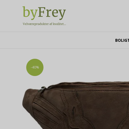
BOLIG
-40%