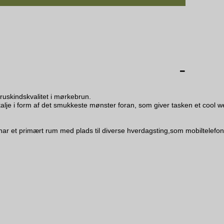
skindskvalitet i mørkebrun.

alje i form af det smukkeste mønster foran, som giver tasken et cool we
har et primært rum med plads til diverse hverdagsting,som mobiltelefo