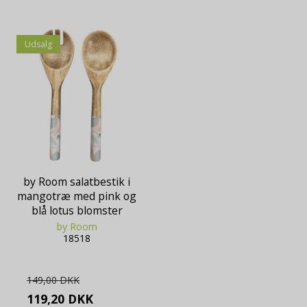
Udsalg
by Room salatbestik i
mangotræ med pink og
blå lotus blomster
by Room
18518
149,00 DKK
119,20 DKK