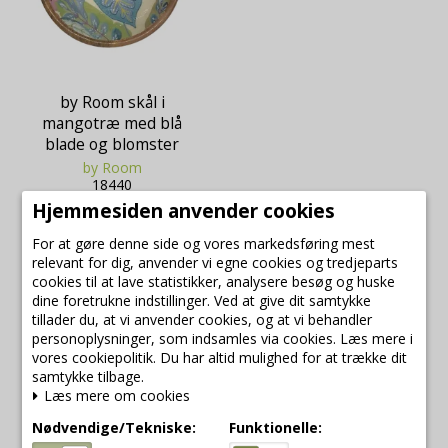
by Room skål i
mangotræ med blå
blade og blomster
by Room
18440
Hjemmesiden anvender cookies
For at gøre denne side og vores markedsføring mest
239,00 DKK
relevant for dig, anvender vi egne cookies og tredjeparts
179,25 DKK
cookies til at lave statistikker, analysere besøg og huske
dine foretrukne indstillinger. Ved at give dit samtykke
VIS PRODUKT
tillader du, at vi anvender cookies, og at vi behandler
personoplysninger, som indsamles via cookies. Læs mere i
vores cookiepolitik. Du har altid mulighed for at trække dit
samtykke tilbage.
Læs mere om cookies
Nødvendige/Tekniske:
Funktionelle:
Udsalg