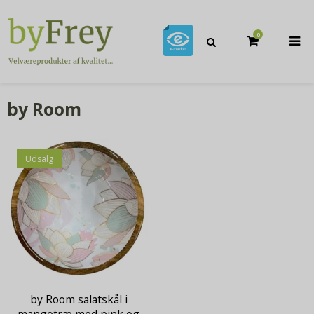
0
by Room
Udsalg
by Room salatskål i