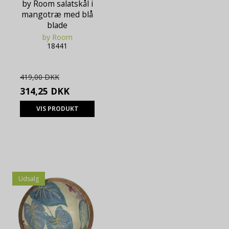
by Room salatskål i
mangotræ med blå
blade
by Room
18441
419,00 DKK
314,25 DKK
VIS PRODUKT
Udsalg