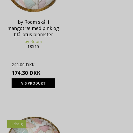
by Room skål i
mangotræ med pink og
blå lotus blomster
by Room
18515
249,00 DKK
174,30 DKK
VIS PRODUKT
Udsalg