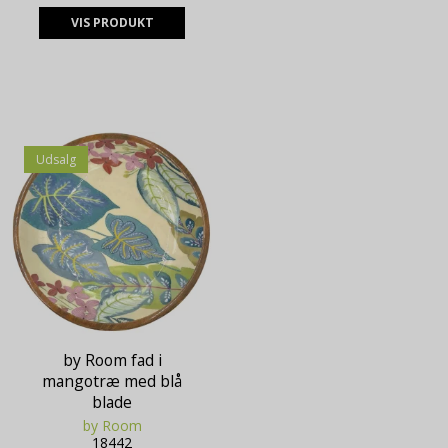
VIS PRODUKT
Udsalg
by Room fad i
mangotræ med blå
blade
by Room
18442