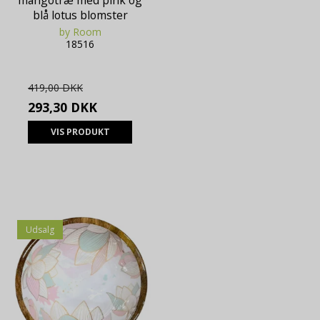
mangotræ med pink og
blå lotus blomster
by Room
18516
419,00 DKK
293,30 DKK
VIS PRODUKT
Udsalg