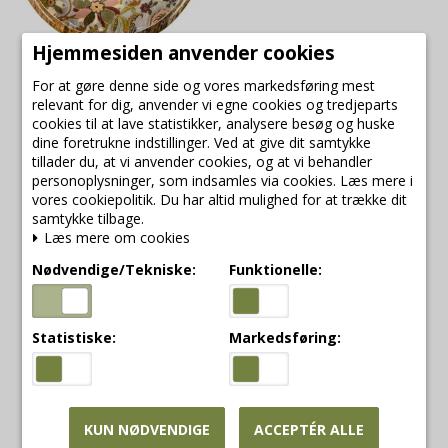
Hjemmesiden anvender cookies
by Room skål i
For at gøre denne side og vores markedsføring mest
mangotræ med vintage
relevant for dig, anvender vi egne cookies og tredjeparts
blossom
cookies til at lave statistikker, analysere besøg og huske
by Room
dine foretrukne indstillinger. Ved at give dit samtykke
19129-25
tillader du, at vi anvender cookies, og at vi behandler
personoplysninger, som indsamles via cookies. Læs mere i
vores cookiepolitik. Du har altid mulighed for at trække dit
samtykke tilbage.
419,00 DKK
Læs mere om cookies
356,15 DKK
Nødvendige/Tekniske:
Funktionelle:
VIS PRODUKT
Statistiske:
Markedsføring:
Udsalg
KUN NØDVENDIGE
ACCEPTÉR ALLE