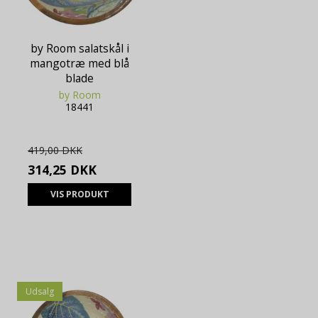
by Room salatskål i
mangotræ med blå
blade
by Room
18441
419,00 DKK
314,25 DKK
VIS PRODUKT
Udsalg