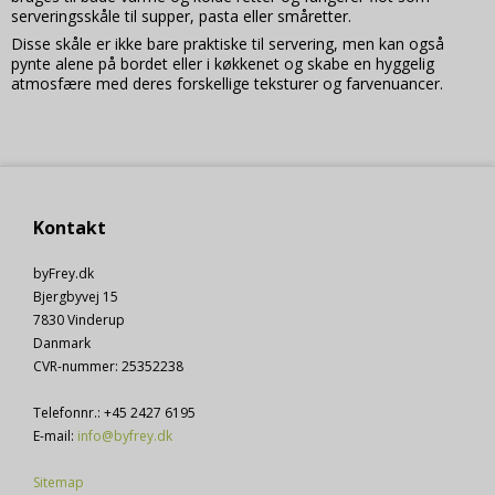
Google
serveringsskåle til supper, pasta eller småretter.
Beskrivelse:
Disse skåle er ikke bare praktiske til servering, men kan også
Brugt af Google til at vise personligt tilpassede
pynte alene på bordet eller i køkkenet og skabe en hyggelig
annoncer og indsamle brugeroplysninger.
atmosfære med deres forskellige teksturer og farvenuancer.
1P_JAR
1
måneder
Oprindelse:
Google
Beskrivelse:
Brugt af Google til at vise personligt tilpassede
annoncer og indsamle brugeroplysninger.
Kontakt
_fbp (Viabill)
3
måneder
Oprindelse:
byFrey.dk
Viabill
Bjergbyvej 15
Beskrivelse:
7830 Vinderup
Brugt til at levere en række reklameprodukter
Danmark
såsom bud i realtid fra tredjepart-annoncører. Fra
CVR-nummer
:
25352238
Facebook.
cee
3
Telefonnr.
:
+45 2427 6195
måneder
Oprindelse:
E-mail
:
info@byfrey.dk
Viabill
Beskrivelse:
Sitemap
Brugt af Stape.io til server-side sporing.