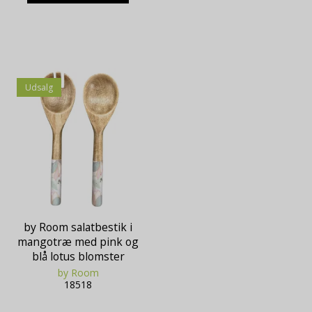
Udsalg
by Room salatbestik i
mangotræ med pink og
blå lotus blomster
by Room
18518