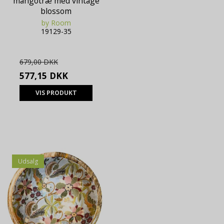
mangotræ med vintage
blossom
by Room
19129-35
679,00 DKK
577,15 DKK
VIS PRODUKT
Udsalg