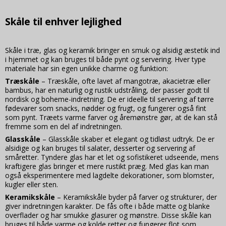
annoncer og indsamle brugeroplysninger.
Skåle til enhver lejlighed
SSID
2 år
Oprindelse:
Google
Skåle i træ, glas og keramik bringer en smuk og alsidig æstetik ind
Beskrivelse:
Brugt af Google til at vise personligt tilpassede
i hjemmet og kan bruges til både pynt og servering. Hver type
annoncer og indsamle brugeroplysninger.
materiale har sin egen unikke charme og funktion:
Træskåle
– Træskåle, ofte lavet af mangotræ, akacietræ eller
HSID
2 år
bambus, har en naturlig og rustik udstråling, der passer godt til
Oprindelse:
nordisk og boheme-indretning. De er ideelle til servering af tørre
Google
fødevarer som snacks, nødder og frugt, og fungerer også fint
Beskrivelse:
som pynt. Træets varme farver og åremønstre gør, at de kan stå
Brugt af Google til at vise personligt tilpassede
fremme som en del af indretningen.
annoncer og indsamle brugeroplysninger.
Glasskåle
– Glasskåle skaber et elegant og tidløst udtryk. De er
OGP
1 måned
alsidige og kan bruges til salater, desserter og servering af
småretter. Tyndere glas har et let og sofistikeret udseende, mens
Oprindelse:
kraftigere glas bringer et mere rustikt præg. Med glas kan man
Google
også eksperimentere med lagdelte dekorationer, som blomster,
Beskrivelse:
kugler eller sten.
Brugt af Google til at vise personligt tilpassede
annoncer og indsamle brugeroplysninger.
Keramikskåle
– Keramikskåle byder på farver og strukturer, der
giver indretningen karakter. De fås ofte i både matte og blanke
OTZ
1 måned
overflader og har smukke glasurer og mønstre. Disse skåle kan
Oprindelse:
bruges til både varme og kolde retter og fungerer flot som