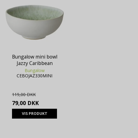
Viabill
Beskrivelse:
Bruges til at eksperimentere med
reklameeffektivitet i Google AdSense.
SAPISID
2 år
Oprindelse:
Google
Beskrivelse:
Bungalow mini bowl
Brugt af Google til at vise personligt tilpassede
annoncer og indsamle brugeroplysninger.
Jazzy Caribbean
Bungalow
APISID
2 år
CEBOJAZ330MINI
Oprindelse:
Google
Beskrivelse:
119,00 DKK
Brugt af Google til at vise personligt tilpassede
annoncer og indsamle brugeroplysninger.
79,00 DKK
SID
2 år
VIS PRODUKT
Oprindelse:
Google
Beskrivelse:
Brugt af Google til at vise personligt tilpassede