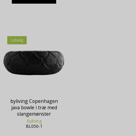
Udsalg
byliving Copenhagen
java bowle i træ med
slangemønster
Byliving
BL050-1