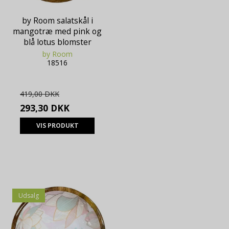
by Room salatskål i
mangotræ med pink og
blå lotus blomster
by Room
18516
419,00 DKK
293,30 DKK
VIS PRODUKT
Udsalg