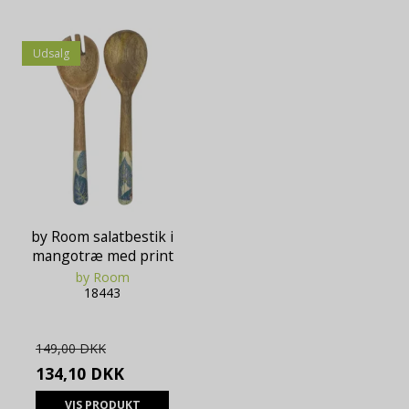
Udsalg
by Room salatbestik i
mangotræ med print
by Room
18443
149,00 DKK
134,10 DKK
VIS PRODUKT