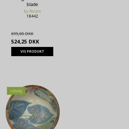
blade
by Room
18442
699,00 DKK
524,25 DKK
VIS PRODUKT
Udsalg