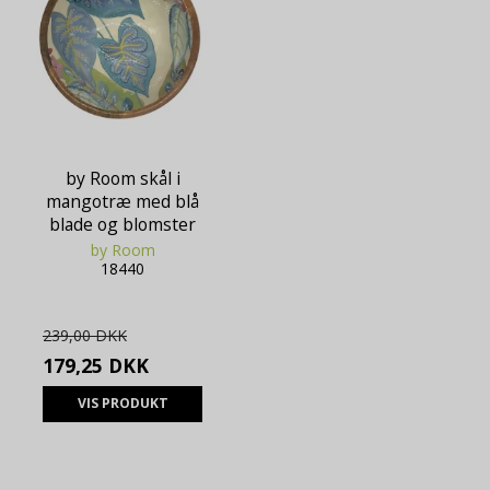
by Room skål i
mangotræ med blå
blade og blomster
by Room
18440
239,00 DKK
179,25 DKK
VIS PRODUKT