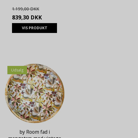
1.199,00 DKK
839,30 DKK
VIS PRODUKT
Udsalg
by Room fad i