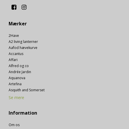
__Secure-3PSIDTS
1 år
Oprindelse:
Google
Mærker
Beskrivelse:
Bruges til målretningsformål til at opbygge en profil
2Have
af den besøgendes interesser for at vise relevant og
personlige Google-annonceringer.
A2 living lanterner
Aafod hævekurve
__Secure-1PSIDTS
1 år
Accantus
Oprindelse:
Affari
Google
Alfred og co
Beskrivelse:
Andrée Jardin
Bruges til målretningsformål til at opbygge en profil
af den besøgendes interesser for at vise relevant og
Aquanova
personlige Google-annonceringer.
Artefina
Asquith and Somerset
_ttp, _tt_enable_cookie
3
måneder
Oprindelse:
Se mere
Viabill
Beskrivelse:
Information
Brugt af TikTok Pixel for sporing og markedsføring.
lastExternalReferrerTime, lastExternalReferrer
None
Om os