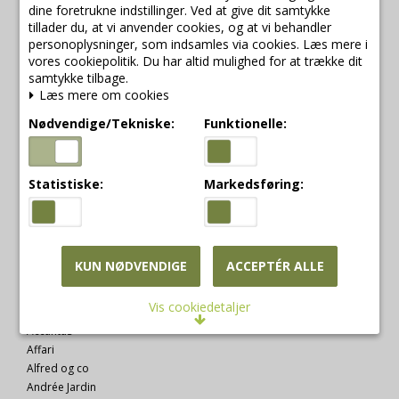
Bjergbyvej 15
dine foretrukne indstillinger. Ved at give dit samtykke
7830 Vinderup
tillader du, at vi anvender cookies, og at vi behandler
Danmark
personoplysninger, som indsamles via cookies. Læs mere i
vores cookiepolitik. Du har altid mulighed for at trække dit
CVR-nummer
:
25352238
samtykke tilbage.
Læs mere om cookies
Telefonnr.
:
+45 2427 6195
E-mail
:
info@byfrey.dk
Nødvendige/Tekniske:
Funktionelle:
Sitemap
Statistiske:
Markedsføring:
Mærker
KUN NØDVENDIGE
ACCEPTÉR ALLE
2Have
A2 living lanterner
Vis cookiedetaljer
Aafod hævekurve
Accantus
Nødvendige/Tekniske
Affari
Alfred og co
Tekniske cookies er nødvendige for, at langt de
fleste hjemmesider fungerer, som de skal. Som
Andrée Jardin