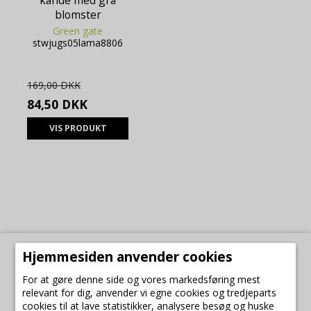
kande med grå
blomster
Green gate
stwjugs05lama8806
169,00 DKK
84,50 DKK
VIS PRODUKT
Hjemmesiden anvender cookies
Kontakt
For at gøre denne side og vores markedsføring mest
relevant for dig, anvender vi egne cookies og tredjeparts
byFrey.dk
cookies til at lave statistikker, analysere besøg og huske