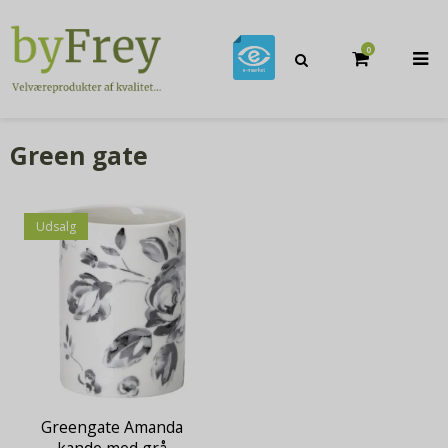
0
Green gate
Udsalg
Greengate Amanda