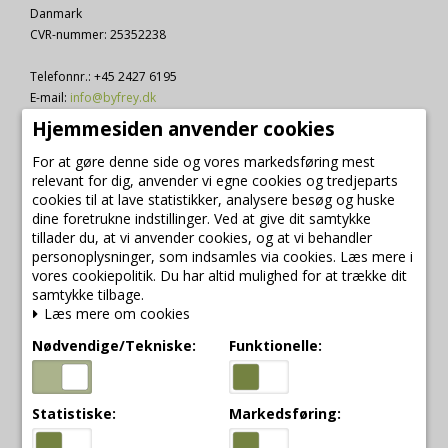
Danmark
CVR-nummer
:
25352238
Telefonnr.
:
+45 2427 6195
E-mail
:
info@byfrey.dk
Hjemmesiden anvender cookies
Sitemap
For at gøre denne side og vores markedsføring mest
relevant for dig, anvender vi egne cookies og tredjeparts
cookies til at lave statistikker, analysere besøg og huske
dine foretrukne indstillinger. Ved at give dit samtykke
Mærker
tillader du, at vi anvender cookies, og at vi behandler
personoplysninger, som indsamles via cookies. Læs mere i
vores cookiepolitik. Du har altid mulighed for at trække dit
2Have
samtykke tilbage.
A2 living lanterner
Læs mere om cookies
Aafod hævekurve
Accantus
Nødvendige/Tekniske:
Funktionelle:
Affari
Alfred og co
Andrée Jardin
Statistiske:
Markedsføring:
Aquanova
Artefina