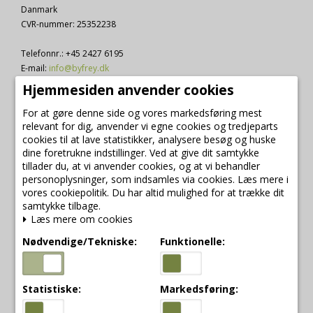
Danmark
CVR-nummer
:
25352238
Telefonnr.
:
+45 2427 6195
E-mail
:
info@byfrey.dk
Hjemmesiden anvender cookies
Sitemap
For at gøre denne side og vores markedsføring mest
relevant for dig, anvender vi egne cookies og tredjeparts
cookies til at lave statistikker, analysere besøg og huske
dine foretrukne indstillinger. Ved at give dit samtykke
Mærker
tillader du, at vi anvender cookies, og at vi behandler
personoplysninger, som indsamles via cookies. Læs mere i
vores cookiepolitik. Du har altid mulighed for at trække dit
2Have
samtykke tilbage.
A2 living lanterner
Læs mere om cookies
Aafod hævekurve
Accantus
Nødvendige/Tekniske:
Funktionelle:
Affari
Alfred og co
Andrée Jardin
Statistiske:
Markedsføring:
Aquanova
Artefina