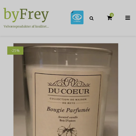
0
-25%