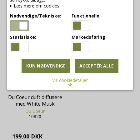
VIS PRODUKT
Læs mere om cookies
Nødvendige/Tekniske:
Funktionelle:
Statistiske:
Markedsføring:
KUN NØDVENDIGE
ACCEPTÉR ALLE
Vis cookiedetaljer
Nødvendige/Tekniske
Du Coeur duft diffusere
Tekniske cookies er nødvendige for, at langt de
med White Musk
fleste hjemmesider fungerer, som de skal. Som
Du Coeur
navnet angiver, har de kun teknisk betydning og
10820
dermed ikke nogen indvirkning på din privatsfære,
idet de ikke registrerer, hvad du søger efter på
andre hjemmesider.
199,00 DKK