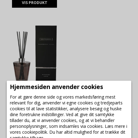
VIS PRODUKT
Hjemmesiden anvender cookies
Du Coeur diffuser med
For at gøre denne side og vores markedsføring mest
cashmere og lilac duft.
relevant for dig, anvender vi egne cookies og tredjeparts
Du Coeur
cookies til at lave statistikker, analysere besøg og huske
10830
dine foretrukne indstillinger. Ved at give dit samtykke
tillader du, at vi anvender cookies, og at vi behandler
personoplysninger, som indsamles via cookies. Læs mere i
239,00 DKK
vores cookiepolitik. Du har altid mulighed for at trække dit
samtykke tilbage.