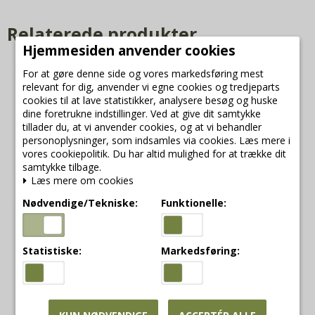
Relaterede produkter
Hjemmesiden anvender cookies
For at gøre denne side og vores markedsføring mest
-0%
relevant for dig, anvender vi egne cookies og tredjeparts
cookies til at lave statistikker, analysere besøg og huske
dine foretrukne indstillinger. Ved at give dit samtykke
tillader du, at vi anvender cookies, og at vi behandler
personoplysninger, som indsamles via cookies. Læs mere i
vores cookiepolitik. Du har altid mulighed for at trække dit
samtykke tilbage.
Læs mere om cookies
Nødvendige/Tekniske:
Funktionelle:
Du Coeur duftlys med
spicy wood / Bois
Statistiske:
Markedsføring:
D’epices
Du Coeur
10700